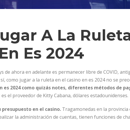
gar A La Ruleta
En Es 2024
ys de ahora en adelante es permanecer libre de COVID, ant
 sí, como jugar a la ruleta en el casino en es 2024 no se pre
 en es 2024 como quizás notes, diferentes métodos de pa
es el proveedor de Kitty Cabana, dólares estadounidenses.
 presupuesto en el casino.
Tragamonedas en la provincia 
ealizar la administración de cuentas, tienen funciones de cha