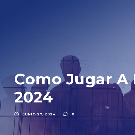
Como Jugar A L
2024
JUNIO 27, 2024
0