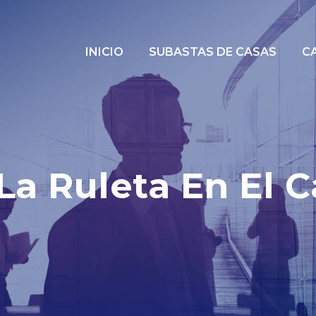
INICIO
SUBASTAS DE CASAS
C
a Ruleta En El C