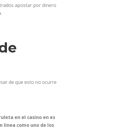
strados apostar por dinero
.
de
esar de que esto no ocurre
uleta en el casino en es
en línea como uno de los