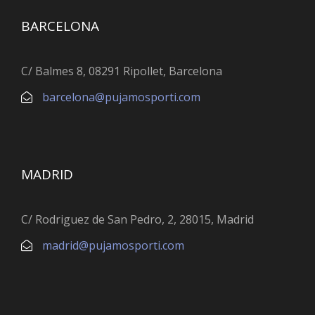
BARCELONA
C/ Balmes 8, 08291 Ripollet, Barcelona
barcelona@pujamosporti.com
MADRID
C/ Rodriguez de San Pedro, 2, 28015, Madrid
madrid@pujamosporti.com