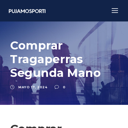
Comprar
Tragaperras
Segunda Mano
MAYO 17, 2024
0