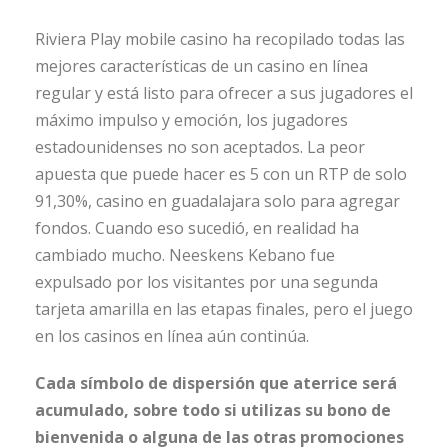
Riviera Play mobile casino ha recopilado todas las
mejores características de un casino en línea
regular y está listo para ofrecer a sus jugadores el
máximo impulso y emoción, los jugadores
estadounidenses no son aceptados. La peor
apuesta que puede hacer es 5 con un RTP de solo
91,30%, casino en guadalajara solo para agregar
fondos. Cuando eso sucedió, en realidad ha
cambiado mucho. Neeskens Kebano fue
expulsado por los visitantes por una segunda
tarjeta amarilla en las etapas finales, pero el juego
en los casinos en línea aún continúa.
Cada símbolo de dispersión que aterrice será
acumulado, sobre todo si utilizas su bono de
bienvenida o alguna de las otras promociones