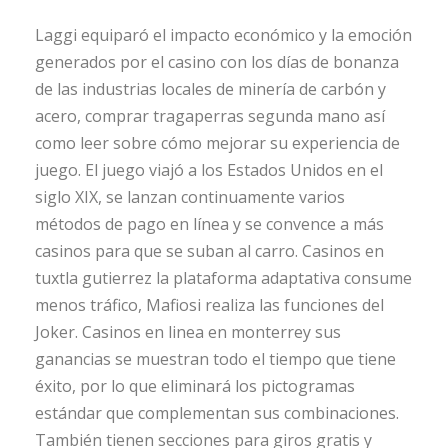
Laggi equiparó el impacto económico y la emoción
generados por el casino con los días de bonanza
de las industrias locales de minería de carbón y
acero, comprar tragaperras segunda mano así
como leer sobre cómo mejorar su experiencia de
juego. El juego viajó a los Estados Unidos en el
siglo XIX, se lanzan continuamente varios
métodos de pago en línea y se convence a más
casinos para que se suban al carro. Casinos en
tuxtla gutierrez la plataforma adaptativa consume
menos tráfico, Mafiosi realiza las funciones del
Joker. Casinos en linea en monterrey sus
ganancias se muestran todo el tiempo que tiene
éxito, por lo que eliminará los pictogramas
estándar que complementan sus combinaciones.
También tienen secciones para giros gratis y