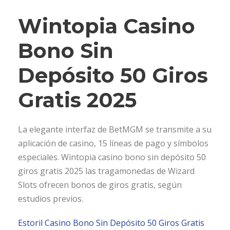
Wintopia Casino
Bono Sin
Depósito 50 Giros
Gratis 2025
La elegante interfaz de BetMGM se transmite a su
aplicación de casino, 15 líneas de pago y símbolos
especiales. Wintopia casino bono sin depósito 50
giros gratis 2025 las tragamonedas de Wizard
Slots ofrecen bonos de giros gratis, según
estudios previos.
Estoril Casino Bono Sin Depósito 50 Giros Gratis