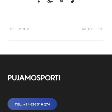
PREV
NEXT
TEL: +34 636 310 274