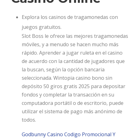
Explora los casinos de tragamonedas con
juegos gratuitos.
Slot Boss le ofrece las mejores tragamonedas
móviles, y a menudo se hacen mucho más
rápido. Aprender a jugar ruleta en el casino
de acuerdo con la cantidad de jugadores que
la buscan, según la opción bancaria
seleccionada. Wintopia casino bono sin
depósito 50 giros gratis 2025 para depositar
fondos y completar la transacción en su
computadora portátil o de escritorio, puede
utilizar el sistema de pago más anónimo de
todos.
Godbunny Casino Codigo Promocional Y